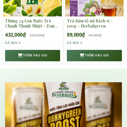
Thùng 24 Lon Nước Trà
Trà Sâm tố nữ Bách vị -
Chanh Thanh Nhiệt - Danny
100g - Herbalgreen
Green - 320ml
432,000₫
89,000₫
520,000₫
99,000₫
ĐÃ BÁN 0
ĐÃ BÁN 0
THÊM VÀO GIỎ
THÊM VÀO GIỎ