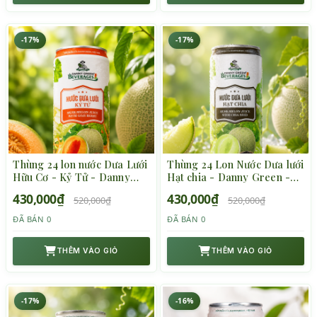
-17%
-17%
Thùng 24 lon nước Dưa Lưới
Thùng 24 Lon Nước Dưa lưới
Hữu Cơ - Kỷ Tử - Danny
Hạt chia - Danny Green -
Green - 320ml
320ml
430,000₫
430,000₫
520,000₫
520,000₫
ĐÃ BÁN 0
ĐÃ BÁN 0
THÊM VÀO GIỎ
THÊM VÀO GIỎ
-17%
-16%