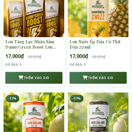
Lon Tăng Lực Nhân Sâm
Lon Nước Ép Dứa Có Thịt
DannyGreen Boost Lon
Dứa 250ml
320ml
17,000₫
17,000₫
28,000₫
28,000₫
ĐÃ BÁN 0
ĐÃ BÁN 0
THÊM VÀO GIỎ
THÊM VÀO GIỎ
-17%
-17%