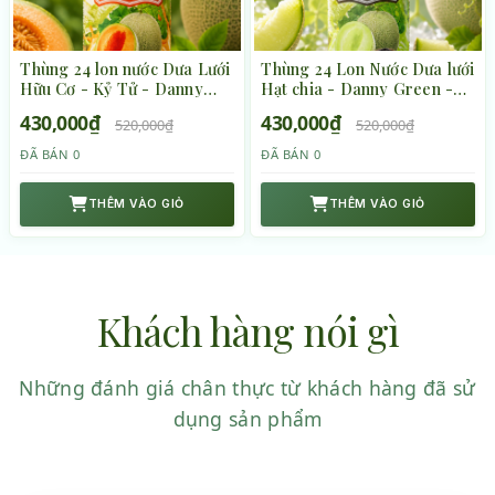
Thùng 24 lon nước Dưa Lưới
Thùng 24 Lon Nước Dưa lưới
Hữu Cơ - Kỷ Tử - Danny
Hạt chia - Danny Green -
Green - 320ml
320ml
430,000₫
430,000₫
520,000₫
520,000₫
ĐÃ BÁN 0
ĐÃ BÁN 0
THÊM VÀO GIỎ
THÊM VÀO GIỎ
Khách hàng nói gì
Những đánh giá chân thực từ khách hàng đã sử
dụng sản phẩm