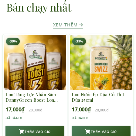
Bán chạy nhất
XEM THÊM
-39%
-39%
Lon Tăng Lực Nhân Sâm
Lon Nước Ép Dứa Có Thịt
DannyGreen Boost Lon
Dứa 250ml
320ml
17,000₫
17,000₫
28,000₫
28,000₫
ĐÃ BÁN 0
ĐÃ BÁN 0
THÊM VÀO GIỎ
THÊM VÀO GIỎ