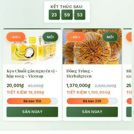
KẾT THÚC SAU:
:
:
23
59
52
-50%
MỚI
-45%
MỚI
-
Kẹo Chuối gân nguyên vị -
Đông Trùng -
Sữa
hộp 100g - Vicosap
Herbalgreen
120
20,001₫
1,370,000₫
25,
40,000₫
2,500,000₫
TIẾT KIỆM 19,999₫
TIẾT KIỆM 1,130,000₫
TIẾ
🔥
🔥
🔥
Đã bán 159
Đã bán 238
SĂN NGAY
SĂN NGAY