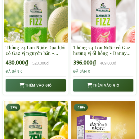
Thùng 24 Lon Nước Dưa lưới
Thùng 24 Lon Nước có Gaz
có Gaz vị nguyên bản -
hương vị ổi hồng - Danny
Danny Green - 320ml
Green - 320ml
430,000₫
396,000₫
520,000₫
469,000₫
ĐÃ BÁN 0
ĐÃ BÁN 0
THÊM VÀO GIỎ
THÊM VÀO GIỎ
-17%
-10%